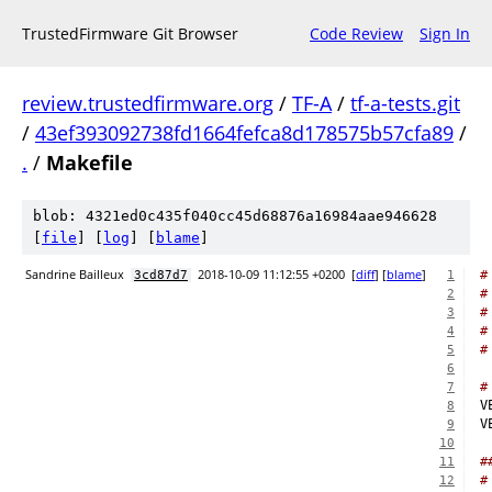
TrustedFirmware Git Browser
Code Review
Sign In
review.trustedfirmware.org
/
TF-A
/
tf-a-tests.git
/
43ef393092738fd1664fefca8d178575b57cfa89
/
.
/
Makefile
blob: 4321ed0c435f040cc45d68876a16984aae946628
[
file
] [
log
] [
blame
]
Sandrine Bailleux
2018-10-09 11:12:55 +0200
[
diff
] [
blame
]
#
3cd87d7
1
#
2
#
3
#
4
#
5
6
#
7
8
9
10
#
11
#
12