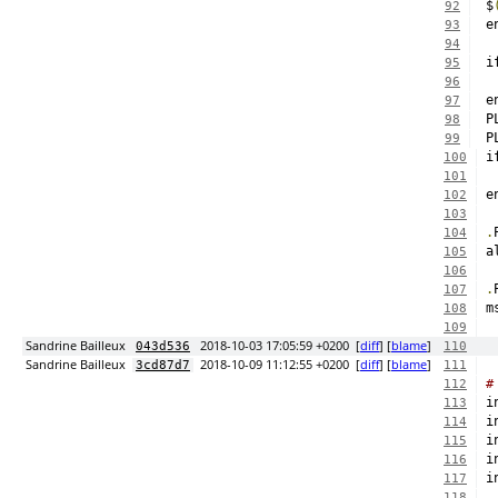
$
92
e
93
94
i
95
 
96
e
97
98
99
i
100
 
101
e
102
103
.
104
a
105
106
.
107
m
108
109
Sandrine Bailleux
2018-10-03 17:05:59 +0200
[
diff
] [
blame
]
043d536
110
Sandrine Bailleux
2018-10-09 11:12:55 +0200
[
diff
] [
blame
]
3cd87d7
111
#
112
i
113
i
114
i
115
i
116
i
117
118