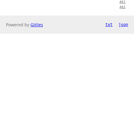
461
462
Powered by
Gitiles
txt
json