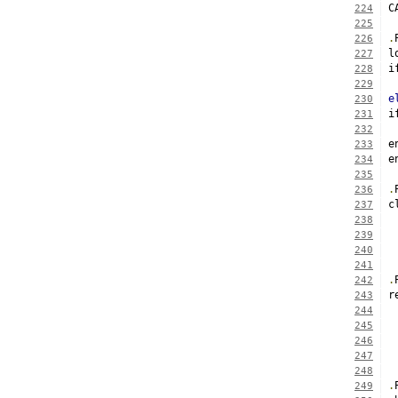
224
225
.
226
l
227
i
228
229
e
230
i
231
232
e
233
e
234
235
.
236
c
237
238
239
240
241
.
242
r
243
244
245
246
247
248
.
249